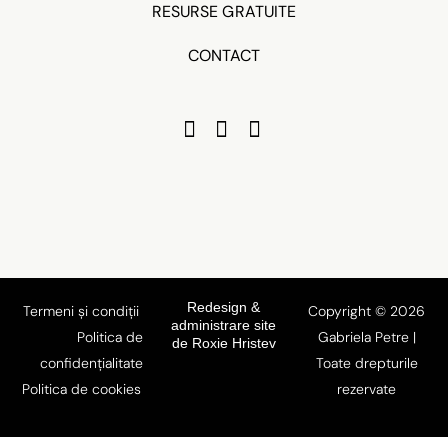
RESURSE GRATUITE
CONTACT
Redesign &
Termeni și condiții
Copyright © 2026
administrare site
Politica de
Gabriela Petre |
de Roxie Hristev
confidențialitate
Toate drepturile
Politica de cookies
rezervate