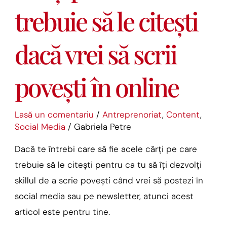
trebuie să le citești
le
citești
dacă vrei să scrii
dacă
vrei
povești în online
să
scrii
povești
Lasă un comentariu
/
Antreprenoriat
,
Content
,
în
Social Media
/
Gabriela Petre
online
Dacă te întrebi care să fie acele cărți pe care
trebuie să le citești pentru ca tu să îți dezvolți
skillul de a scrie povești când vrei să postezi în
social media sau pe newsletter, atunci acest
articol este pentru tine.