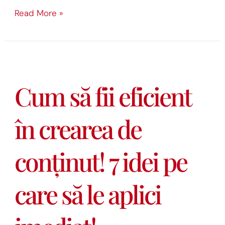
Read More »
Cum
să
Cum să fii eficient
fii
eficient
în crearea de
în
crearea
conținut! 7 idei pe
de
conținut!
care să le aplici
7
idei
pe