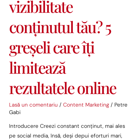
vizibilitate
vizibilitate
conținutul
conținutul tău? 5
tău?
5
greșeli
greșeli care îți
care
îți
limitează
limitează
rezultatele
rezultatele online
online
Lasă un comentariu
/
Content Marketing
/
Petre
Gabi
Introducere Creezi constant conținut, mai ales
pe social media, însă, deși depui eforturi mari,