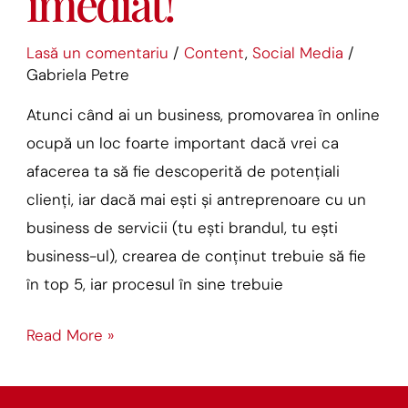
imediat!
care
să
Lasă un comentariu
/
Content
,
Social Media
/
le
Gabriela Petre
aplici
Atunci când ai un business, promovarea în online
imediat!
ocupă un loc foarte important dacă vrei ca
afacerea ta să fie descoperită de potențiali
clienți, iar dacă mai ești și antreprenoare cu un
business de servicii (tu ești brandul, tu ești
business-ul), crearea de conținut trebuie să fie
în top 5, iar procesul în sine trebuie
Read More »