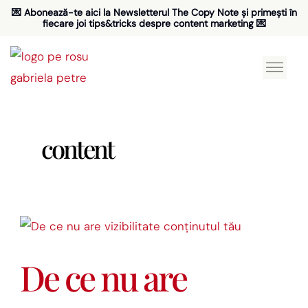
Skip
💌 Abonează-te aici la
Newsletterul The Copy Note
și primești în
fiecare joi tips&tricks despre content marketing 💌
to
content
content
De
ce
De ce nu are
nu
are